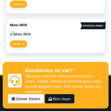
İncele
Moto RKN
REFERANSLARIMIZ
İncele
Sorularınız mı var?
İhtiyacınız olan her türlü yardım için bize
ulaşın. Destek ekibimizle iletişime geçin veya
bizimle bağlantı kurun. Size hizmet etmek için
buradayız!
Destek Sistemi
Bize Ulaşın