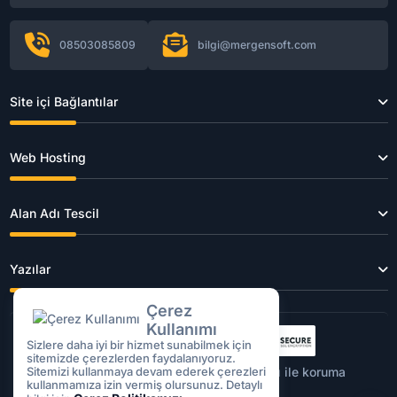
08503085809
bilgi@mergensoft.com
Site içi Bağlantılar
Web Hosting
Alan Adı Tescil
Yazılar
Çerez
Kullanımı
Sizlere daha iyi bir hizmet sunabilmek için
sitemizde çerezlerden faydalanıyoruz.
Sitemizi kullanmaya devam ederek çerezleri
Tüm işlemleriniz
256Bit
SSL sertifikası ile koruma
kullanmamıza izin vermiş olursunuz. Detaylı
altındadır.