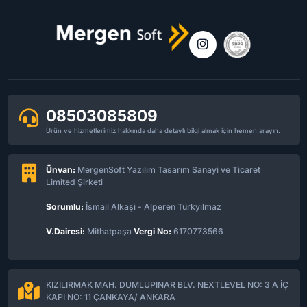
08503085809
Ürün ve hizmetlerimiz hakkında daha detaylı bilgi almak için hemen arayın.
Ünvan:
MergenSoft Yazılım Tasarım Sanayi ve Ticaret
Limited Şirketi
Sorumlu:
İsmail Alkaşi - Alperen Türkyılmaz
V.Dairesi:
Mithatpaşa
Vergi No:
6170773566
KIZILIRMAK MAH. DUMLUPINAR BLV. NEXTLEVEL NO: 3 A İÇ
KAPI NO: 11 ÇANKAYA/ ANKARA