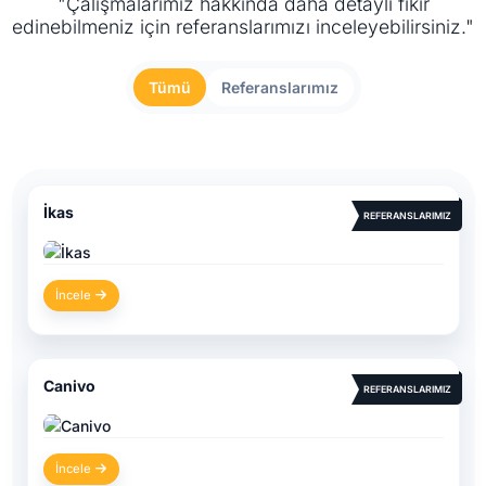
"Çalışmalarımız hakkında daha detaylı fikir
edinebilmeniz için referanslarımızı inceleyebilirsiniz."
Tümü
Referanslarımız
İkas
REFERANSLARIMIZ
İncele
Canivo
REFERANSLARIMIZ
İncele