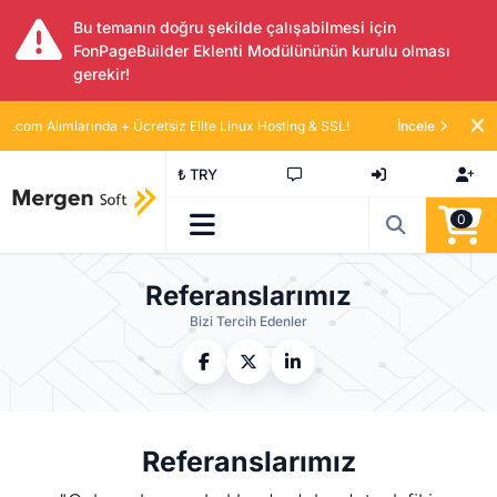
Bu temanın doğru şekilde çalışabilmesi için
FonPageBuilder Eklenti Modülününün kurulu olması
gerekir!
.com Alımlarında + Ücretsiz Elite Linux Hosting & SSL!
İncele
₺ TRY
0
Referanslarımız
Bizi Tercih Edenler
Referanslarımız