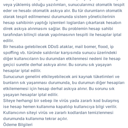
veya yüklemiş olduğu yazılımları, sunucularımız otomatik tespit
eder ve hesabı otomatik askıya alır. Bu tür durumların otomatik
olarak tespit edilmemesi durumunda sistem yöneticilerinin
hesap sahibinin yaptığı işlemleri loglardan çıkartarak hesabın
direk askıya alınmasını sağlar. Bu problemin hesap sahibi
tarafından bilinçli olarak yapılmasının tespiti ile hesaplar iptal
edilir.
Bir hesaba gelebilecek DDoS ataklar, mail bomer, flood, ip
spoffing vb. türünde saldırılar karşısında sunucu üzerindeki
diğer kullanıcıların bu durumdan etkilenmesi nedeni ile hesap
geçici suretle derhal askıya alınır. Bu sorunu sık yaşayan
hesaplar iptal edilir.
Sunucunun genelini etkileyebilecek ani kaynak tüketimleri ve
bunların sık yaşanması durumunda, bu durumun diğer hesapları
etkilememesi için hesap derhal askıya alınır. Bu sorunu sık
yaşayan hesaplar iptal edilir.
Siteye herhangi bir sebep ile virüs yada zararlı kod bulaşmış
ise hesap hemen kullanıma kapatılıp kullanıcıya bilgi verilir.
Kullanıcının siteyi virüs ve zararlı kodlardan temizlenmesi
durumunda kullanıma tekrar açılır.
Ödeme Bilgileri