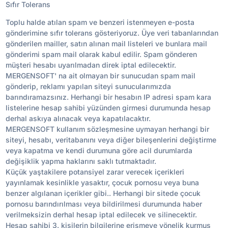
Sıfır Tolerans
Toplu halde atılan spam ve benzeri istenmeyen e-posta
gönderimine sıfır tolerans gösteriyoruz. Üye veri tabanlarından
gönderilen mailler, satın alınan mail listeleri ve bunlara mail
gönderimi spam mail olarak kabul edilir. Spam gönderen
müşteri hesabı uyarılmadan direk iptal edilecektir.
MERGENSOFT' na ait olmayan bir sunucudan spam mail
gönderip, reklamı yapılan siteyi sunucularımızda
barındıramazsınız. Herhangi bir hesabın IP adresi spam kara
listelerine hesap sahibi yüzünden girmesi durumunda hesap
derhal askıya alınacak veya kapatılacaktır.
MERGENSOFT kullanım sözleşmesine uymayan herhangi bir
siteyi, hesabı, veritabanını veya diğer bileşenlerini değiştirme
veya kapatma ve kendi durumuna göre acil durumlarda
değişiklik yapma haklarını saklı tutmaktadır.
Küçük yaştakilere potansiyel zarar verecek içerikleri
yayınlamak kesinlikle yasaktır, çocuk pornosu veya buna
benzer algılanan içerikler gibi.. Herhangi bir sitede çocuk
pornosu barındırılması veya bildirilmesi durumunda haber
verilmeksizin derhal hesap iptal edilecek ve silinecektir.
Hesap sahibi 3. kişilerin bilgilerine erişmeye yönelik kurmuş