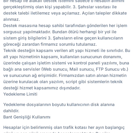
Bir hesap ile alakalı destek istemini sadece o hesabın alımını
gerçekleştirmiş olan kişi yapabilir. 3. Şahıslar vasıtası ile
destek talebi iletilemez veya açılamaz. Açılan talepler dikkate
alınmaz.
Destek masasına hesap sahibi tarafından gönderilen her işlem
sorgusuz yapılmaktadır. Bundan ötürü herhangi bir yol ile
sistem giriş bilgilerini 3. Şahısların eline geçen kullanıcıların
göreceği zarardan firmamız sorumlu tutulamaz.
Teknik desteğin kapsamı verilen alt yapı hizmeti ile sınırlıdır. Bu
alt yapı hizmetinin kapsamı, kullanılan sunucunun donanımı,
üzerinde çalışan işletim sistemi ve kontrol paneli yazılımı, buna
bağlı ana servisler (Web sunucu, Mail sunucu, FTP Sunucu vb.)
ve sunucunun ağ erişimidir. Firmamızdan satın alınan hizmetin
üzerine kurulacak olan yazılım, script gibi sistemlerin teknik
desteği hizmet kapsamımız dışındadır.
Yedekleme Limiti
Yedekleme dosyalarının boyutu kullanıcının disk alanına
dahildir.
Bant Genişliği Kullanımı
Hesaplar için belirlenmiş olan trafik kotası her ayın başlangıç