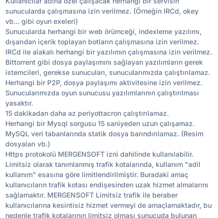
Kullanıcılar adına özel çalışacak herhangi bir servisin
sunucularda çalışmasına izin verilmez. (Örneğin IRCd, okey
vb... gibi oyun exeleri)
Sunucularda herhangi bir web örümceği, indexleme yazılımı,
dışarıdan içerik toplayan botların çalışmasına izin verilmez.
IRCd ile alakalı herhangi bir yazılımın çalışmasına izin verilmez.
Bittorrent gibi dosya paylaşımını sağlayan yazılımların gerek
istemcileri, gerekse sunucuları, sunucularımızda çalıştırılamaz.
Herhangi bir P2P, dosya paylaşımı aktivitesine izin verilmez.
Sunucularımızda oyun sunucusu yazılımlarının çalıştırılması
yasaktır.
15 dakikadan daha az periyottacron çalıştırılamaz.
Herhangi bir Mysql sorgusu 15 saniyeden uzun çalışamaz.
MySQL veri tabanlarında statik dosya barındırılamaz. (Resim
dosyaları vb.)
Https protokolü MERGENSOFT izni dahilinde kullanılabilir.
Limitsiz olarak tanımlanmış trafik kotalarında, kullanım "adil
kullanım" esasına göre limitlendirilmiştir. Buradaki amaç
kullanıcıların trafik kotası endişesinden uzak hizmet almalarını
sağlamaktır. MERGENSOFT Limitsiz trafik ile beraber
kullanıcılarına kesintisiz hizmet vermeyi de amaçlamaktadır, bu
nedenle trafik kotalarının limitsiz olması sunucuda bulunan