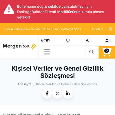
Bu temanın doğru şekilde çalışabilmesi için
FonPageBuilder Eklenti Modülününün kurulu olması
gerekir!
.com Alımlarında + Ücretsiz Elite Linux Hosting & SSL!
İncele
₺ TRY
0
Kişisel Veriler ve Genel Gizlilik
Sözleşmesi
Anasayfa
Kişisel Veriler ve Genel Gizlilik Sözleşmesi