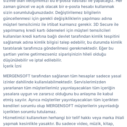
sizinle olan iletişimimizi bu e-posta vasıtası ile yapacağız. Her
zaman güncel ve açık olacak bir e-posta hesabı kullanmak
sizin sorumluluğunuzdadır. Değiştirilemez bilgilerin
güncellenmesi için gerekli değişikliklerin yapılması adına
müşteri temsilcimiz ile irtibat kurmanız gerekir. 3D Secure ile
yapılmamış kredi kartı ödemeleri için müşteri temsilcileri
kullanılan kredi kartına bağlı devlet tarafından kimlik tespitini
sağlamak adına kimlik bilgisi talep edebilir, bu durumda kimlik
taratılarak tarafımıza gönderilmesi gerekmektedir. Eğer bu
şartları yerine getirmezseniz siparişinizin hileli olduğu
düşünülebilir ve iptal edilebilir.
İçerik İzni
MERGENSOFT tarafından sağlanan tüm hesaplar sadece yasal
izinler dahilinde kullanılabilmektedir. Servislerimizden
yararlanan tüm müşterilerimiz yayınlayacakları tüm içeriğin
yasalara uygun ve zararsız olduğunu bu anlaşma ile kabul
etmiş sayılır. Ayrıca müşteriler yayınlayacakları tüm içerikten
kendileri sorumlu olup MERGENSOFT müşterilerin yayınladığı
içerikten sorumlu tutulamaz.
Hizmetimizi kullanırken herhangi bir telif hakkı veya marka ihlali
yapmak kesinlikle yasaktır. Bu sadece video, müzik, kitap,