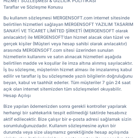
HİZMET SÖZLEŞMESİ & GİZLİLİK POLİTİKASI
Taraflar ve Sözleşme Konusu
Bu kullanım sözleşmesi MERGENSOFT.com internet sitesinde
belirtilen hizmetleri sağlayan MERGENSOFT YAZILIM TASARIM
SANAYİ VE TİCARET LİMİTED ŞİRKETİ (MERGENSOFT olarak
anılacaktır) ile MERGENSOFT’dan hizmet alacak olan tüzel ve
gerçek kişiler (Müşteri veya hesap sahibi olarak anılacaktır)
arasında MERGENSOFT.com sitesi üzerinden sunulan
hizmetlerin kullanımı ve satın alınacak hizmetleri aşağıda
belirtilen madde ve koşullar ile imza altına alınmış sayılacaktır.
İş bu sözleşme, müşterinin hizmet alması ile imzalanmış kabul
edilir ve taraflar iş bu sözleşmede yazılı bilgilerin doğruluğunu
beyan, kabul ve taahhüt ederler. Tüm müşteriler 7 gün 24 saat
açık olan internet sitemizden tüm sözleşmeleri okuyabilir.
Hesap Açılışı
Bize yapılan ödemenizden sonra gerekli kontroller yapılarak
herhangi bir sahtekarlık tespit edilmediği taktirde hesabınız
aktif edilecektir. Bize çalışır bir e-posta adresi sağlamak sizin
sorumluluğunuzdadır. Kullanım sözleşmesine aykırı bir
durumda veya size ulaşmamız gerektiğinde hesap açılışında