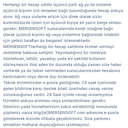
Herhangi bir hesap sahibi üçüncü parti ağ ya da sisteme
üçüncül kişinin izni olmadan bağlı bulunduğunda hesap askıya
alınır. Ağ veya sisteme erişim için direk olarak sizin
kontrolünüzde işlem için üçüncül kişiye ait yazılı belge olması
gerekir. MERGENSOFT sunucularında kendi isteğine bağlı
olarak üçüncül kişinin ağ veya sistemine bağlanmak istekleri
için yetkili taraftan da belgeleri istenmektedir.
MERGENSOFTherhangi bir hesap sahibine hizmet vermeyi
reddetme hakkına sahiptir. Yayınladığınız bir materyal
müstehcen, tehdit, yasadışı yada bir şekilde kullanım
sözleşmesini ihlal eden bir durumda olduğu zaman size haber
verilerek ya da haber verilmeden sunucularımızdan hesabınız
kaldırılabilir veya devre dışı bırakılabilir.
Teknik birimimizden e-posta geldiğinde, 24 saat içerisinde
gelen bildirime karşı destek bileti üzerinden cevap verme
zorunluluğunuz vardır. 24 Saat içinde cevap alınamıyorsa
hizmetin askıya alınması veya sonlandırılması gerekir.
Sitenizin yada hizmetlerinizin kabul edilebilirliği konusunda
şüpheniz varsa bilgi[at]MERGENSOFT.com adresine e-posta
göndererek bizimle irtibata geçebilirsiniz. Size yardımcı
olmaktan mutluluk duyacağımızı unutmayınız.