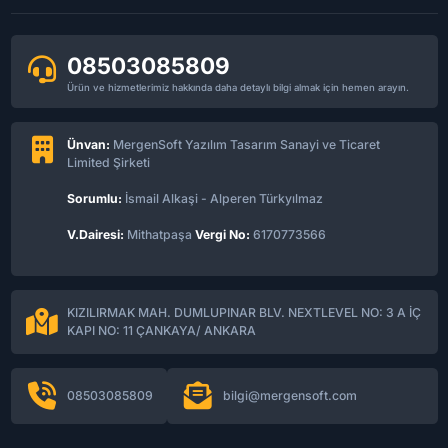
08503085809
Ürün ve hizmetlerimiz hakkında daha detaylı bilgi almak için hemen arayın.
Ünvan:
MergenSoft Yazılım Tasarım Sanayi ve Ticaret
Limited Şirketi
Sorumlu:
İsmail Alkaşi - Alperen Türkyılmaz
V.Dairesi:
Mithatpaşa
Vergi No:
6170773566
KIZILIRMAK MAH. DUMLUPINAR BLV. NEXTLEVEL NO: 3 A İÇ
KAPI NO: 11 ÇANKAYA/ ANKARA
08503085809
bilgi@mergensoft.com