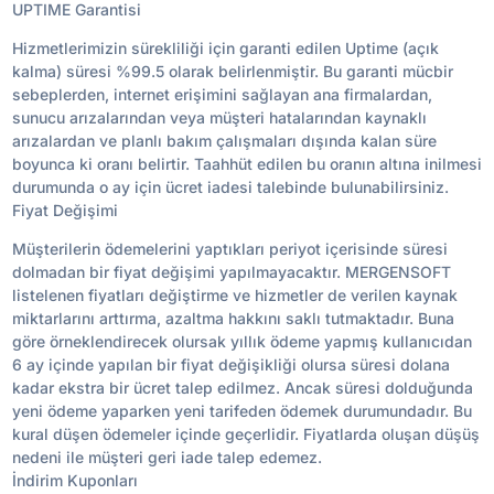
UPTIME Garantisi
Hizmetlerimizin sürekliliği için garanti edilen Uptime (açık
kalma) süresi %99.5 olarak belirlenmiştir. Bu garanti mücbir
sebeplerden, internet erişimini sağlayan ana firmalardan,
sunucu arızalarından veya müşteri hatalarından kaynaklı
arızalardan ve planlı bakım çalışmaları dışında kalan süre
boyunca ki oranı belirtir. Taahhüt edilen bu oranın altına inilmesi
durumunda o ay için ücret iadesi talebinde bulunabilirsiniz.
Fiyat Değişimi
Müşterilerin ödemelerini yaptıkları periyot içerisinde süresi
dolmadan bir fiyat değişimi yapılmayacaktır. MERGENSOFT
listelenen fiyatları değiştirme ve hizmetler de verilen kaynak
miktarlarını arttırma, azaltma hakkını saklı tutmaktadır. Buna
göre örneklendirecek olursak yıllık ödeme yapmış kullanıcıdan
6 ay içinde yapılan bir fiyat değişikliği olursa süresi dolana
kadar ekstra bir ücret talep edilmez. Ancak süresi dolduğunda
yeni ödeme yaparken yeni tarifeden ödemek durumundadır. Bu
kural düşen ödemeler içinde geçerlidir. Fiyatlarda oluşan düşüş
nedeni ile müşteri geri iade talep edemez.
İndirim Kuponları