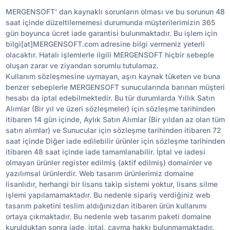
MERGENSOFT' dan kaynaklı sorunların olması ve bu sorunun 48
saat içinde düzeltilememesi durumunda müşterilerimizin 365
gün boyunca ücret iade garantisi bulunmaktadır. Bu işlem için
bilgi[at]MERGENSOFT.com adresine bilgi vermeniz yeterli
olacaktır. Hatalı işlemlerle ilgili MERGENSOFT hiçbir sebeple
oluşan zarar ve ziyandan sorumlu tutulamaz.
Kullanım sözleşmesine uymayan, aşırı kaynak tüketen ve buna
benzer sebeplerle MERGENSOFT sunucularında barınan müşteri
hesabı da iptal edebilmektedir. Bu tür durumlarda Yıllık Satın
Alımlar (Bir yıl ve üzeri sözleşmeler) için sözleşme tarihinden
itibaren 14 gün içinde, Aylık Satın Alımlar (Bir yıldan az olan tüm
satın alımlar) ve Sunucular için sözleşme tarihinden itibaren 72
saat içinde Diğer iade edilebilir ürünler için sözleşme tarihinden
itibaren 48 saat içinde iade tamamlanabilir. İptal ve iadesi
olmayan ürünler register edilmiş (aktif edilmiş) domainler ve
yazılımsal ürünlerdir. Web tasarım ürünlerimiz domaine
lisanlıdır, herhangi bir lisans takip sistemi yoktur, lisans silme
işlemi yapılamamaktadır. Bu nedenle sipariş verdiğiniz web
tasarım paketini teslim aldığınızdan itibaren ürün kullanımı
ortaya çıkmaktadır. Bu nedenle web tasarım paketi domaine
kurulduktan sonra iade, iptal, cayma hakkı bulunmamaktadır.