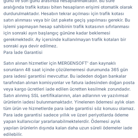
günü ve son günü arasında hesaplanmaktadır. Bu süre
aralığında trafik kotası biten hesapların erişimi otomatik olarak
durdurulmaktadır. Hesabın tekrar açılması için trafik kotası
satın alınması veya bir üst pakete geçiş yapılması gerekir. Bu
işlemi yapmayan hesap sahibinin trafik kotasının sıfırlanması
için sonraki ayın başlangıç gününe kadar beklemesi
gerekmektedir. Ay içersinde kullanılmayan trafik kotaları bir
sonraki aya devir edilmez.
Para İade Garantisi
Satın alınan hizmetler için MERGENSOFT' dan kaynaklı
sorunların 48 saat içinde çözülememesi durumunda 365 gün
para iadesi garantisi mevcuttur. Bu iadeden doğan bankalar
tarafından alınan komisyonlar ve fatura iadesinden doğan posta
veya kargo ücretleri iade edilen ücretten kesilmek zorundadır.
Satın alınmış SSL sertifikalarının, alan adlarının ve yazılımsal
ürünlerin iadesi bulunmamaktadır. Yinelenen ödemesi aylık olan
tüm ürün ve hizmetlerde para iade garantisi söz konusu olamaz.
Para iade garantisi sadece yıllık ve üzeri periyotlarda ödeme
yapan kullanıcılar yararlanabilmektelerdir. Ödemesi aylık
yapılan ürünlerin dışında kalan daha uzun süreli ödemeler iade
edilebilir.