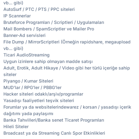
vb... gibi)
AutoSurf / PTC / PTS / PPC siteleri
IP Scannerlar
Bruteforce Programları / Scriptleri / Uygulamaları
Mail Bombers / SpamScriptler ve Mailer Pro
Banner-Ad servisleri
File Dump / MirrorScriptleri (Örneğin rapidshare, megaupload
vb... gibi)
Ticari AudioStreaming
Uygun izinlere sahip olmayan madde satışı
Adult, Erotik, Adult Hikaye / Video gibi her türlü içeriğe sahip
siteler
Piyango / Kumar Siteleri
MUD'lar / RPG'ler / PBBG'ler
Hacker siteleri odaklı/arşiv/programlar
Yasadışı faaliyetleri teşvik siteleri
Forumlar ya da websitelerindewarez / korsan / yasadışı içerik
dağıtımı yada paylaşımı
Banka Tahvilleri/Banka senet Ticaret Programları
Hileli Siteler
Broadcast ya da Streaming Canlı Spor Etkinlikleri