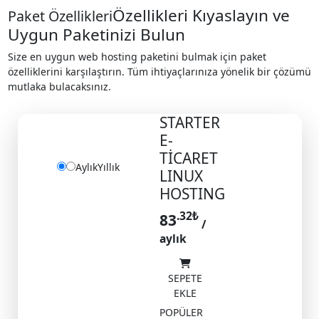
Özellikleri Kıyaslayın ve
Paket Özellikleri
Uygun Paketinizi Bulun
Size en uygun web hosting paketini bulmak için paket
özelliklerini karşılaştırın. Tüm ihtiyaçlarınıza yönelik bir çözümü
mutlaka bulacaksınız.
E-ticaret SSD Linux
STARTER
Hosting
E-
TİCARET
Aylık
Yıllık
LINUX
HOSTING
.32
₺
83
/
aylık
SEPETE
EKLE
POPÜLER