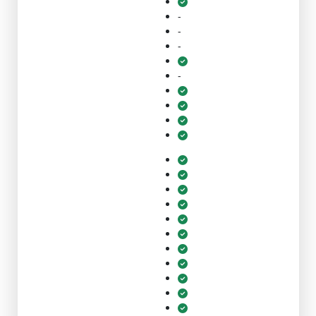
-
-
-
-