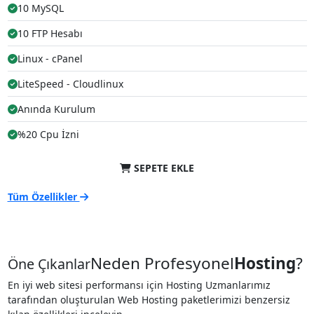
10 MySQL
10 FTP Hesabı
Linux - cPanel
LiteSpeed - Cloudlinux
Anında Kurulum
%20 Cpu İzni
SEPETE EKLE
Tüm Özellikler
Neden Profesyonel
Hosting
?
Öne Çıkanlar
En iyi web sitesi performansı için Hosting Uzmanlarımız
tarafından oluşturulan Web Hosting paketlerimizi benzersiz