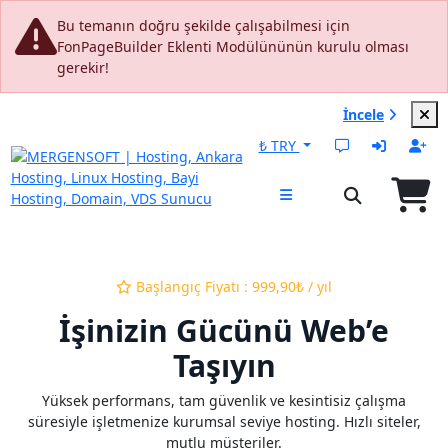
0
Bu temanın doğru şekilde çalışabilmesi için
FonPageBuilder Eklenti Modülününün kurulu olması
gerekir!
.com Alımlarında + Ücretsiz Elite Linux
İncele
Hosting & SSL!
₺ TRY
Başlangıç Fiyatı : 999,90₺ / yıl
İşinizin Gücünü Web’e
Taşıyın
Yüksek performans, tam güvenlik ve kesintisiz çalışma
süresiyle işletmenize kurumsal seviye hosting. Hızlı siteler,
mutlu müşteriler.