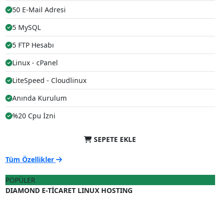
50 E-Mail Adresi
5 MySQL
5 FTP Hesabı
Linux - cPanel
LiteSpeed - Cloudlinux
Anında Kurulum
%20 Cpu İzni
SEPETE EKLE
Tüm Özellikler
POPÜLER
DIAMOND E-TİCARET LINUX HOSTING
.32
₺
208
/ aylık