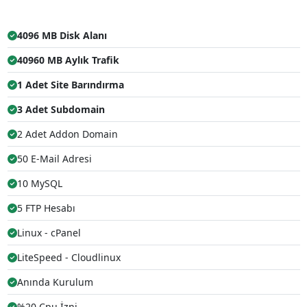
4096 MB Disk Alanı
40960 MB Aylık Trafik
1 Adet Site Barındırma
3 Adet Subdomain
2 Adet Addon Domain
50 E-Mail Adresi
10 MySQL
5 FTP Hesabı
Linux - cPanel
LiteSpeed - Cloudlinux
Anında Kurulum
%20 Cpu İzni