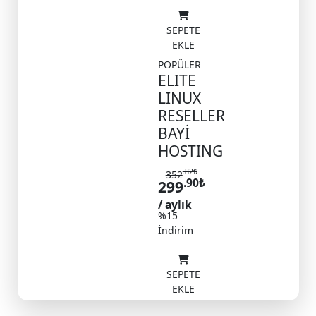
SEPETE
EKLE
POPÜLER
ELITE
LINUX
RESELLER
BAYİ
HOSTING
.82
₺
352
.90
₺
299
/ aylık
%15
İndirim
SEPETE
EKLE