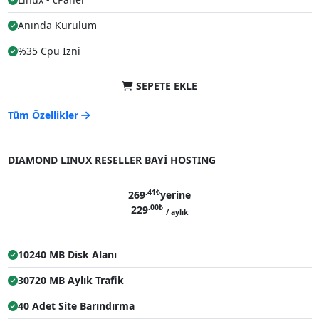
Anında Kurulum
%35 Cpu İzni
SEPETE EKLE
Tüm Özellikler
%15 İndirim
DIAMOND LINUX RESELLER BAYİ HOSTING
.41
₺
269
yerine
.00
₺
229
/ aylık
10240 MB Disk Alanı
30720 MB Aylık Trafik
40 Adet Site Barındırma