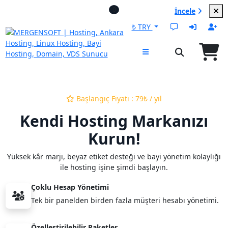
.com Alımlarında + Ücretsiz Elite Linux
0
İncele
Hosting & SSL!
₺ TRY
Başlangıç Fiyatı : 79₺ / yıl
Kendi Hosting Markanızı
Kurun!
Yüksek kâr marjı, beyaz etiket desteği ve bayi yönetim kolaylığı
ile hosting işine şimdi başlayın.
Çoklu Hesap Yönetimi
Tek bir panelden birden fazla müşteri hesabı yönetimi.
Özelleştirilebilir Paketler