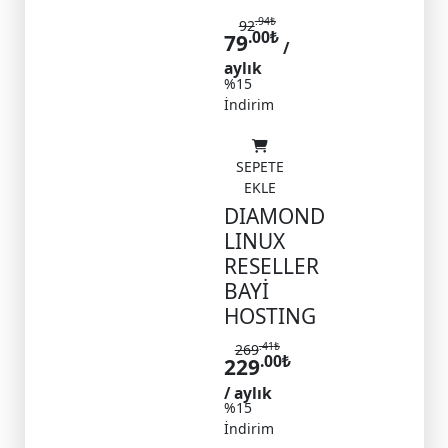
.94
₺
92
.00
₺
79
/
aylık
%15
İndirim
SEPETE
EKLE
DIAMOND
LINUX
RESELLER
BAYİ
HOSTING
.41
₺
269
.00
₺
229
/ aylık
%15
İndirim