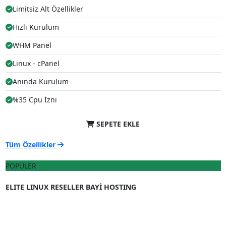
Limitsiz Alt Özellikler
Hızlı Kurulum
WHM Panel
Linux - cPanel
Anında Kurulum
%35 Cpu İzni
SEPETE EKLE
Tüm Özellikler
POPÜLER
%15 İndirim
ELITE LINUX RESELLER BAYİ HOSTING
.82
₺
352
yerine
.90
₺
299
/ aylık