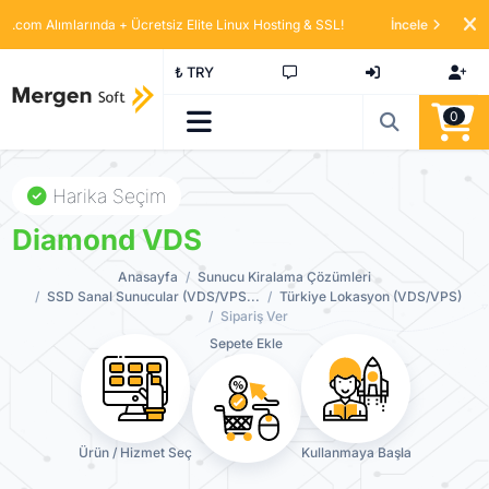
.com Alımlarında + Ücretsiz Elite Linux Hosting & SSL!
İncele
₺ TRY
0
Harika Seçim
Diamond VDS
Anasayfa
Sunucu Kiralama Çözümleri
SSD Sanal Sunucular (VDS/VPS...
Türkiye Lokasyon (VDS/VPS)
Sipariş Ver
Sepete Ekle
Ürün / Hizmet Seç
Kullanmaya Başla