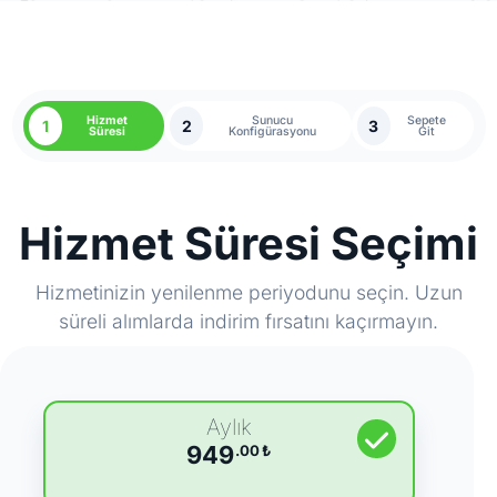
Hizmet
Sunucu
Sepete
1
2
3
Süresi
Konfigürasyonu
Git
Hizmet Süresi Seçimi
Hizmetinizin yenilenme periyodunu seçin. Uzun
süreli alımlarda indirim fırsatını kaçırmayın.
Aylık
949
.00
₺