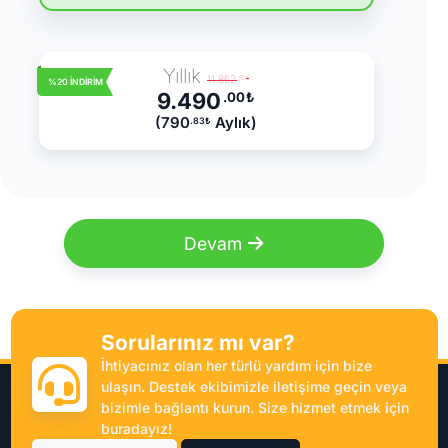
Yıllık
11.862
.50
₺
%20 İNDİRİM
9.490
.00
₺
(790
Aylık)
.83
₺
Devam
Sorularınız mı var?
İhtiyacınız olan her türlü yardım için bize
ulaşın. Destek ekibimizle iletişime geçin veya
bizimle bağlantı kurun. Size hizmet etmek için
buradayız!