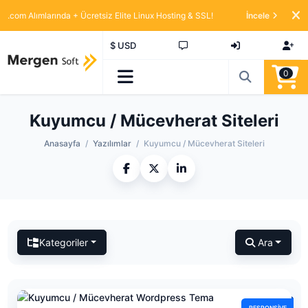
.com Alımlarında + Ücretsiz Elite Linux Hosting & SSL!
İncele
$ USD
0
Kuyumcu / Mücevherat Siteleri
Anasayfa
Yazılımlar
Kuyumcu / Mücevherat Siteleri
Kategoriler
Ara