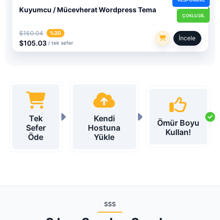
RESPONSIVE
Kuyumcu / Mücevherat Wordpress Tema
ÇOKLU DIL
$150.04
%30
İncele
$105.03
/ tek sefer
Tek
Kendi
Ömür Boyu
Sefer
Hostuna
Kullan!
Öde
Yükle
SSS