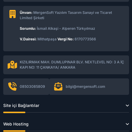
Ünvan:
MergenSoft Yazılım Tasarım Sanayi ve Ticaret
Limited Şirketi
Sorumlu:
İsmail Alkaşi - Alperen Türkyılmaz
V.Dairesi:
Mithatpaşa
Vergi No:
6170773566
KIZILIRMAK MAH. DUMLUPINAR BLV. NEXTLEVEL NO: 3 A İÇ
KAPI NO: 11 ÇANKAYA/ ANKARA
08503085809
bilgi@mergensoft.com
Site içi Bağlantılar
Web Hosting