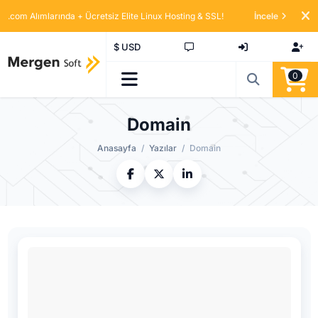
.com Alımlarında + Ücretsiz Elite Linux Hosting & SSL!
İncele
$ USD
0
Domain
Anasayfa
Yazılar
Domain