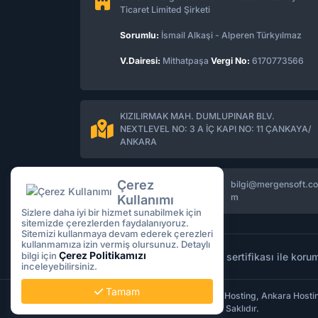
Ticaret Limited Şirketi
Sorumlu:
İsmail Alkaşi - Alperen Türkyılmaz
V.Dairesi:
Mithatpaşa
Vergi No:
6170773566
KIZILIRMAK MAH. DUMLUPINAR BLV.
NEXTLEVEL NO: 3 A İÇ KAPI NO: 11 ÇANKAYA/
ANKARA
Çerez
bilgi@mergensoft.co
08503085809
m
Kullanımı
Sizlere daha iyi bir hizmet sunabilmek için
sitemizde çerezlerden faydalanıyoruz.
Sitemizi kullanmaya devam ederek çerezleri
kullanmamıza izin vermiş olursunuz. Detaylı
Çerez Politikamızı
bilgi için
Tüm işlemleriniz
256Bit
SSL sertifikası ile korum
inceleyebilirsiniz.
Tamam
Copyright © 2026 MERGENSOFT | Hosting, Ankara Hosting,
Domain, VDS Sunucu | Tüm Hakları Saklıdır.