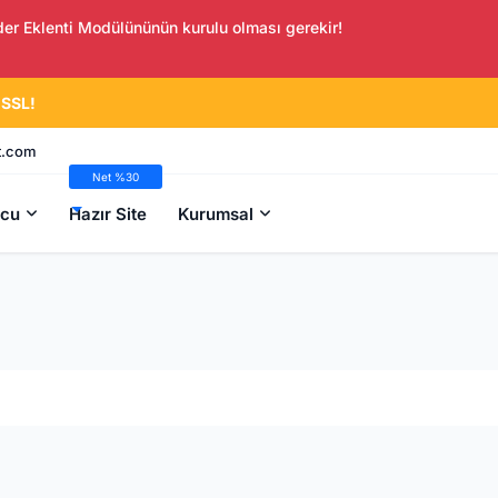
der Eklenti Modülününün kurulu olması gerekir!
 SSL!
t.com
Net %30
İndirim
cu
Hazır Site
Kurumsal