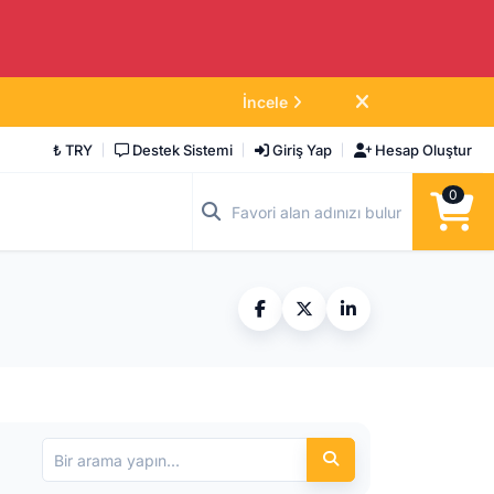
İncele
₺ TRY
Destek Sistemi
Giriş Yap
Hesap Oluştur
0