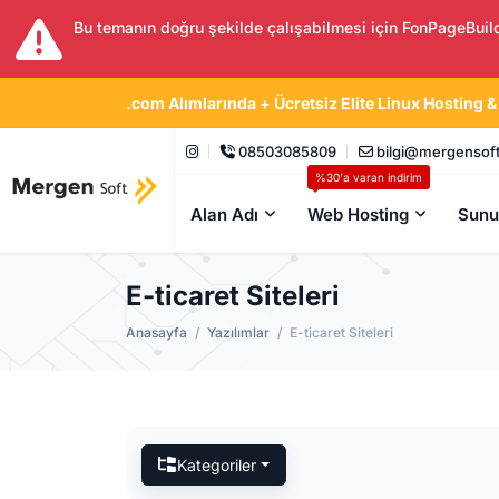
Bu temanın doğru şekilde çalışabilmesi için FonPageBuil
.com Alımlarında + Ücretsiz Elite Linux Hosting &
08503085809
bilgi@mergensof
%30'a varan indirim
Alan Adı
Web Hosting
Sunu
E-ticaret Siteleri
Anasayfa
Yazılımlar
E-ticaret Siteleri
Kategoriler