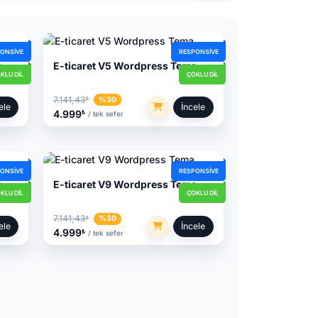
ONSIVE
RESPONSIVE
a
E-ticaret V5 Wordpress Tema
KLU DIL
ÇOKLU DIL
7.141,43
%30
₺
ele
İncele
4.999
₺
/ tek sefer
ONSIVE
RESPONSIVE
a
E-ticaret V9 Wordpress Tema
KLU DIL
ÇOKLU DIL
7.141,43
%30
₺
ele
İncele
4.999
₺
/ tek sefer