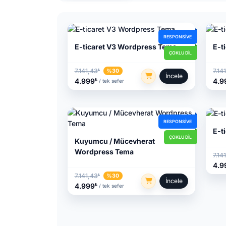
RESPONSIVE
E-ticaret V3 Wordpress Tema
E-t
ÇOKLU DIL
7.141,43
7.14
%30
₺
İncele
4.999
4.9
₺
/ tek sefer
RESPONSIVE
E-t
ÇOKLU DIL
Kuyumcu / Mücevherat
Wordpress Tema
7.14
4.9
7.141,43
%30
₺
İncele
4.999
₺
/ tek sefer