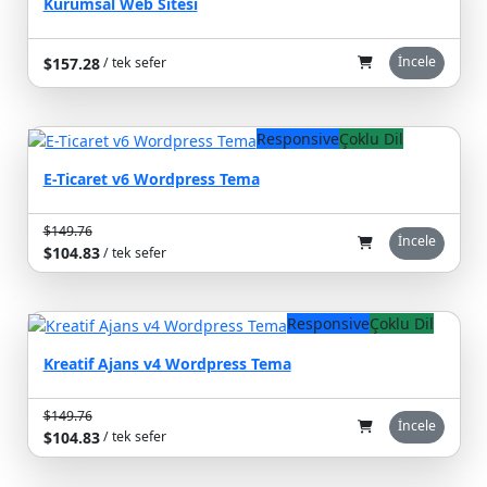
Kurumsal Web Sitesi
İncele
$157.28
/ tek sefer
Responsive
Çoklu Dil
E-Ticaret v6 Wordpress Tema
$149.76
%30
İncele
$104.83
/ tek sefer
Responsive
Çoklu Dil
Kreatif Ajans v4 Wordpress Tema
$149.76
%30
İncele
$104.83
/ tek sefer