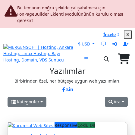
0
Bu temanın doğru şekilde çalışabilmesi için
FonPageBuilder Eklenti Modülününün kurulu olması
gerekir!
.com Alımlarında + Ücretsiz Elite Linux
İncele
Hosting & SSL!
$ USD
Yazılımlar
Birbirinden özel, her bütçeye uygun web yazılımları.
Kategoriler
Ara
Responsive
Çoklu Dil