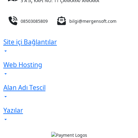
3 A İÇ KAPI NO: 11 ÇANKAYA/ ANKARA
08503085809
bilgi@mergensoft.com
Site içi Bağlantılar
Web Hosting
Alan Adı Tescil
Yazılar