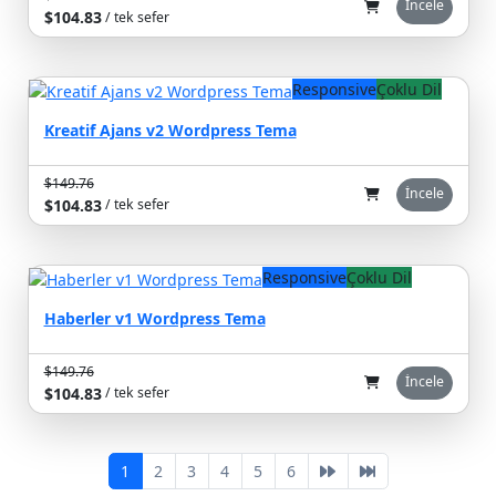
İncele
$104.83
/ tek sefer
Responsive
Çoklu Dil
Kreatif Ajans v2 Wordpress Tema
$149.76
%30
İncele
$104.83
/ tek sefer
Responsive
Çoklu Dil
Haberler v1 Wordpress Tema
$149.76
%30
İncele
$104.83
/ tek sefer
1
2
3
4
5
6