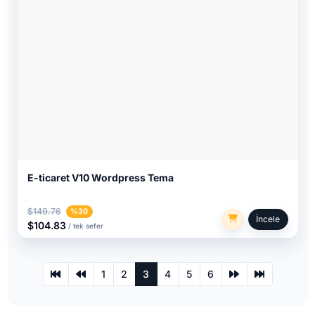
E-ticaret V10 Wordpress Tema
$149.76
%30
İncele
$104.83
/ tek sefer
1
2
3
4
5
6