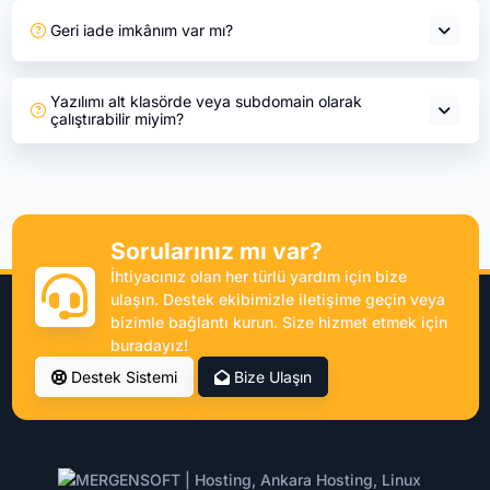
Geri iade imkânım var mı?
Yazılımı alt klasörde veya subdomain olarak
çalıştırabilir miyim?
Sorularınız mı var?
İhtiyacınız olan her türlü yardım için bize
ulaşın. Destek ekibimizle iletişime geçin veya
bizimle bağlantı kurun. Size hizmet etmek için
buradayız!
Destek Sistemi
Bize Ulaşın