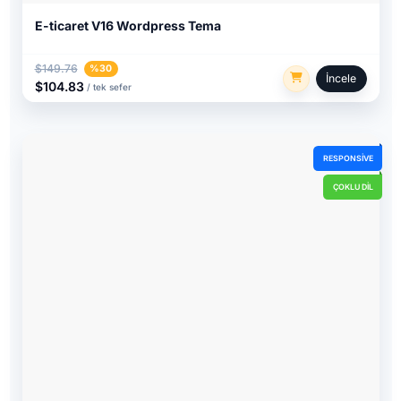
E-ticaret V16 Wordpress Tema
$149.76
%30
İncele
$104.83
/ tek sefer
RESPONSIVE
ÇOKLU DIL