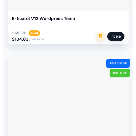
E-ticaret V12 Wordpress Tema
$149.76
%30
İncele
$104.83
/ tek sefer
RESPONSIVE
ÇOKLU DIL