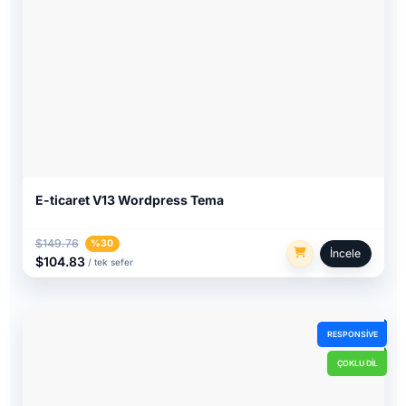
E-ticaret V13 Wordpress Tema
$149.76
%30
İncele
$104.83
/ tek sefer
RESPONSIVE
ÇOKLU DIL