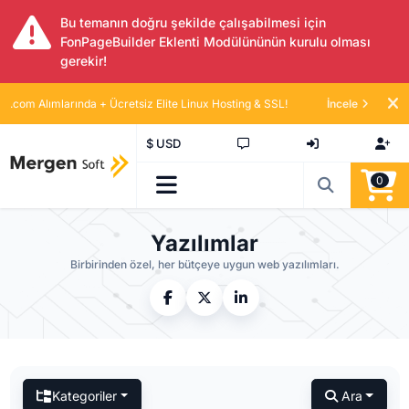
Bu temanın doğru şekilde çalışabilmesi için
FonPageBuilder Eklenti Modülününün kurulu olması
gerekir!
.com Alımlarında + Ücretsiz Elite Linux Hosting & SSL!
İncele
$ USD
0
Yazılımlar
Birbirinden özel, her bütçeye uygun web yazılımları.
Kategoriler
Ara