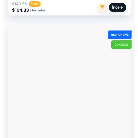
$149.76
%30
İncele
$104.83
/ tek sefer
RESPONSIVE
ÇOKLU DIL