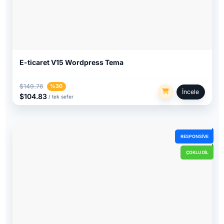
E-ticaret V15 Wordpress Tema
$149.76
%30
İncele
$104.83
/ tek sefer
RESPONSIVE
ÇOKLU DIL