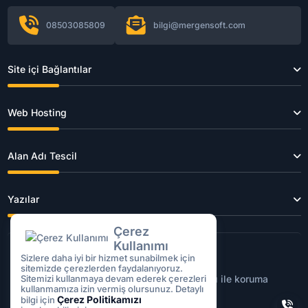
08503085809
bilgi@mergensoft.com
Site içi Bağlantılar
Web Hosting
Alan Adı Tescil
Yazılar
Çerez
Kullanımı
Sizlere daha iyi bir hizmet sunabilmek için
sitemizde çerezlerden faydalanıyoruz.
Tüm işlemleriniz
256Bit
SSL sertifikası ile koruma
Sitemizi kullanmaya devam ederek çerezleri
kullanmamıza izin vermiş olursunuz. Detaylı
altındadır.
Çerez Politikamızı
bilgi için