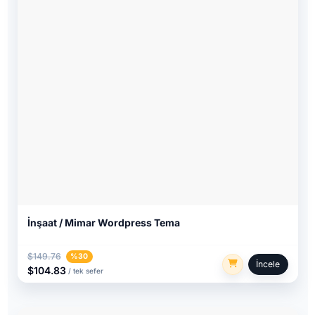
İnşaat / Mimar Wordpress Tema
$149.76
%30
İncele
$104.83
/ tek sefer