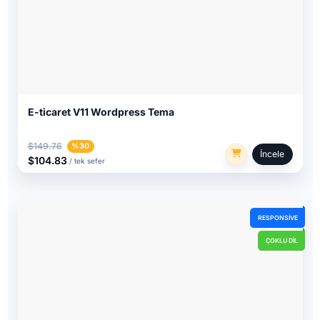
E-ticaret V11 Wordpress Tema
$149.76
%30
İncele
$104.83
/ tek sefer
RESPONSIVE
ÇOKLU DIL